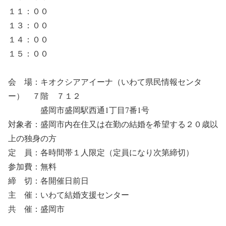
１１：００
１３：００
１４：００
１５：００
会 場：キオクシアアイーナ（いわて県民情報センタ
ー） ７階 ７１２
盛岡市盛岡駅西通1丁目7番1号
対象者：盛岡市内在住又は在勤の結婚を希望する２０歳以
上の独身の方
定 員：各時間帯１人限定（定員になり次第締切）
参加費：無料
締 切：各開催日前日
主 催：いわて結婚支援センター
共 催：盛岡市