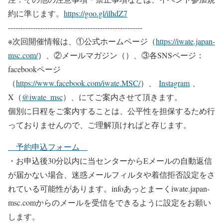
約に準じます。
https://goo.gl/ilhdZ7
------------------------------------------------------
※次回開催情報は、①公式ホームページ（
https://iwate.japan-
msc.com/
）、②メールマガジン（）、③各SNSページ：
facebookページ
（
https://www.facebook.com/iwate.MSC/
）、
Instagram
、
X（
@iwate_msc
）、にてご案内させて頂きます。
個別に日程をご案内することは、公平性を担保するため行
っておりませんので、ご理解頂ければと存じます。
予約申込フォーム
・お申込後30分以内に当センターからEメールの自動返信
が届かない場合、迷惑メールフィルタや着信拒否設定をさ
れている可能性があります。infoあっとまーくiwate.japan-
msc.comからのメールを受信をできるように設定をお願い
します。