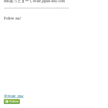
infoあっとまーくiwate.japan-msc.com
​​​​​------------------------------------------------------​
Follow me!
@iwate_msc