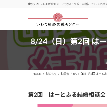
コ
ナ
出会いから未来が変わる 出会い・交際・結婚、そして結婚
ン
ビ
テ
ゲ
ン
ー
ツ
シ
へ
ョ
ス
ン
8/24（日）第2回
キ
に
ッ
移
プ
動
HOME
お知らせ
相談会
8/24（日）第2回 は
第2回 はーとふる結婚相談会