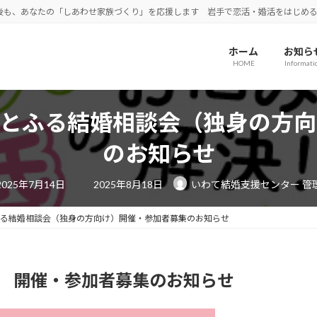
後も、あなたの「しあわせ家族づくり」を応援します 岩手で恋活・婚活をはじめ
ホーム
お知ら
HOME
Informati
 はーとふる結婚相談会（独身の方
のお知らせ
最
2025年7月14日
2025年8月18日
いわて結婚支援センター 管
終
更
新
日
ーとふる結婚相談会（独身の方向け）開催・参加者募集のお知らせ
時
:
 開催・参加者募集のお知らせ